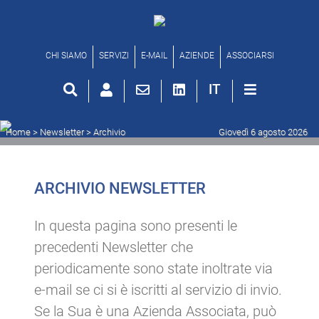
Archivio newsletter
CHI SIAMO
SERVIZI
E-MAIL
AZIENDE
ASSOCIARSI
IT
Home
> Newsletter >
Archivio
Giovedì 6 agosto 2026
ARCHIVIO NEWSLETTER
In questa pagina sono presenti le
precedenti Newsletter che
periodicamente sono state inoltrate via
e-mail se ci si è iscritti al servizio di invio.
Se la Sua è una Azienda Associata, può