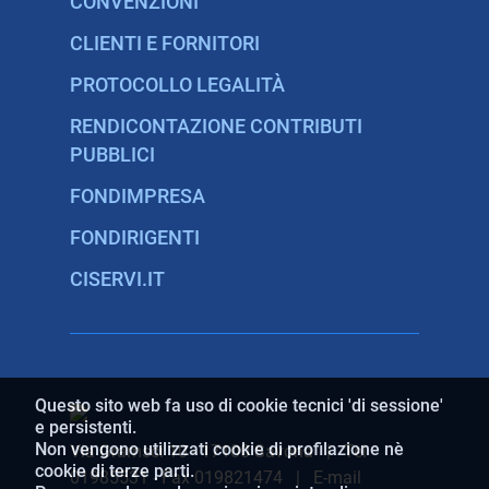
CONVENZIONI
CLIENTI E FORNITORI
PROTOCOLLO LEGALITÀ
RENDICONTAZIONE CONTRIBUTI
PUBBLICI
FONDIMPRESA
FONDIRIGENTI
CISERVI.IT
Questo sito web fa uso di cookie tecnici 'di sessione'
e persistenti.
Non vengono utilizzati cookie di profilazione nè
Via Gramsci 10 - 17100 Savona | Tel
cookie di terze parti.
01985531 - Fax 019821474 | E-mail