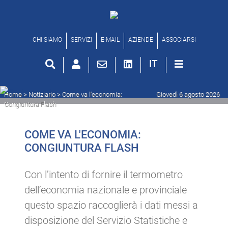
Come va l'economia: Congiuntura 
CHI SIAMO
SERVIZI
E-MAIL
AZIENDE
ASSOCIARSI
IT
Home
> Notiziario >
Come va l'economia:
Giovedì 6 agosto 2026
Congiuntura Flash
COME VA L'ECONOMIA:
CONGIUNTURA FLASH
Con l’intento di fornire il termometro
dell’economia nazionale e provinciale
questo spazio raccoglierà i dati messi a
disposizione del Servizio Statistiche e