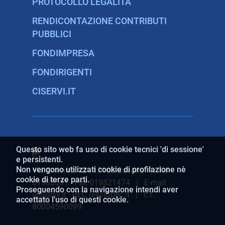
PROTOCOLLO LEGALITÀ
RENDICONTAZIONE CONTRIBUTI
PUBBLICI
FONDIMPRESA
FONDIRIGENTI
CISERVI.IT
Questo sito web fa uso di cookie tecnici 'di sessione'
e persistenti.
Non vengono utilizzati cookie di profilazione nè
Via Gramsci 10 - 17100 Savona | Tel
cookie di terze parti.
01985531 - Fax 019821474 | E-mail
Proseguendo con la navigazione intendi aver
ui@uisv.it - PEC uisv@pec.it | c.f.
accettato l'uso di questi cookie.
80004590099