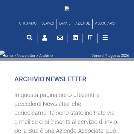
Archivio newsletter
CHI SIAMO
SERVIZI
E-MAIL
AZIENDE
ASSOCIARSI
IT
Home
> Newsletter >
Archivio
Venerdì 7 agosto 2026
ARCHIVIO NEWSLETTER
In questa pagina sono presenti le
precedenti Newsletter che
periodicamente sono state inoltrate via
e-mail se ci si è iscritti al servizio di invio.
Se la Sua è una Azienda Associata, può