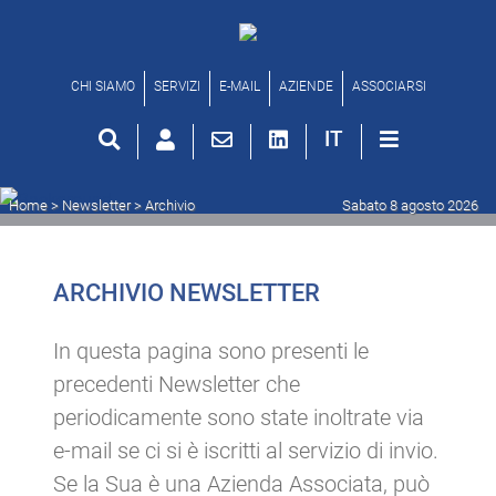
Archivio newsletter
CHI SIAMO
SERVIZI
E-MAIL
AZIENDE
ASSOCIARSI
IT
Home
> Newsletter >
Archivio
Sabato 8 agosto 2026
ARCHIVIO NEWSLETTER
In questa pagina sono presenti le
precedenti Newsletter che
periodicamente sono state inoltrate via
e-mail se ci si è iscritti al servizio di invio.
Se la Sua è una Azienda Associata, può