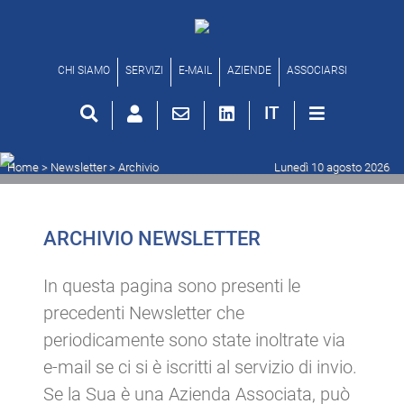
Archivio newsletter
CHI SIAMO
SERVIZI
E-MAIL
AZIENDE
ASSOCIARSI
IT
Home
> Newsletter >
Archivio
Lunedì 10 agosto 2026
ARCHIVIO NEWSLETTER
In questa pagina sono presenti le
precedenti Newsletter che
periodicamente sono state inoltrate via
e-mail se ci si è iscritti al servizio di invio.
Se la Sua è una Azienda Associata, può