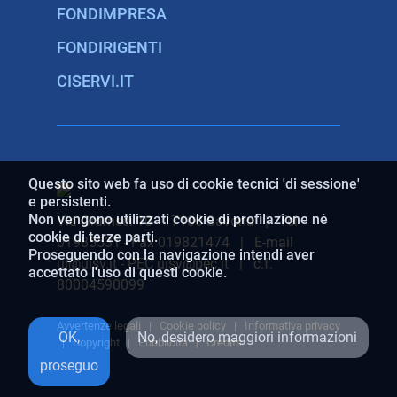
FONDIMPRESA
FONDIRIGENTI
CISERVI.IT
Questo sito web fa uso di cookie tecnici 'di sessione'
e persistenti.
Non vengono utilizzati cookie di profilazione nè
Via Gramsci 10 - 17100 Savona | Tel
cookie di terze parti.
01985531 - Fax 019821474 | E-mail
Proseguendo con la navigazione intendi aver
ui@uisv.it - PEC uisv@pec.it | c.f.
accettato l'uso di questi cookie.
80004590099
Avvertenze legali
|
Cookie policy
|
Informativa privacy
OK,
No, desidero maggiori informazioni
|
Copyright
|
Pubblicità
|
Credits
proseguo