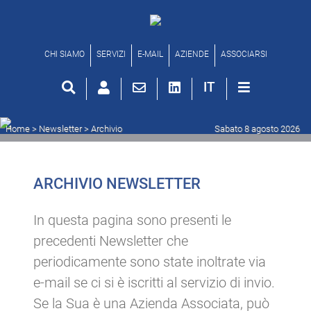
Archivio newsletter
CHI SIAMO
SERVIZI
E-MAIL
AZIENDE
ASSOCIARSI
IT
Home
> Newsletter >
Archivio
Sabato 8 agosto 2026
ARCHIVIO NEWSLETTER
In questa pagina sono presenti le
precedenti Newsletter che
periodicamente sono state inoltrate via
e-mail se ci si è iscritti al servizio di invio.
Se la Sua è una Azienda Associata, può